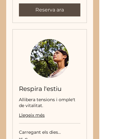
Reserva ara
Respira l'estiu
Allibera tensions i omple't
de vitalitat.
Llegeix més
Carregant els dies...
15