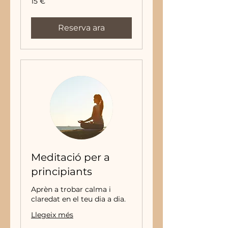
15 €
euros
Reserva ara
Meditació per a
principiants
Aprèn a trobar calma i
claredat en el teu dia a dia.
Llegeix més