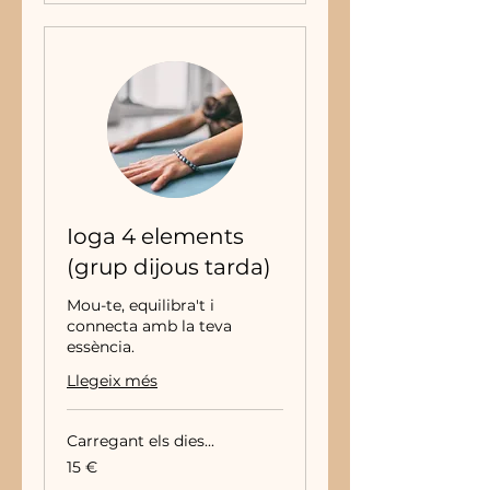
Ioga 4 elements
(grup dijous tarda)
Mou-te, equilibra't i
connecta amb la teva
essència.
Llegeix més
Carregant els dies...
15
15 €
euros