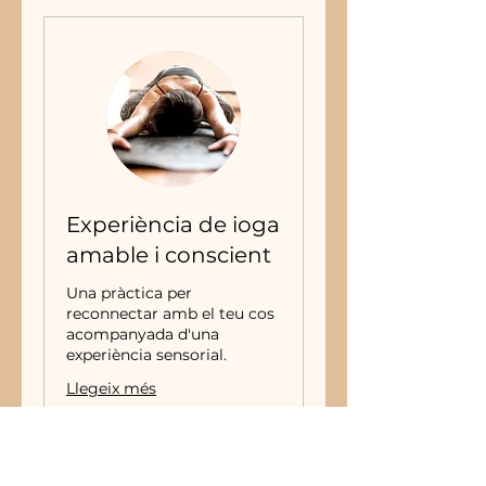
Experiència de ioga
amable i conscient
Una pràctica per
reconnectar amb el teu cos
acompanyada d'una
experiència sensorial.
Llegeix més
Carregant els dies...
35
35 €
euros