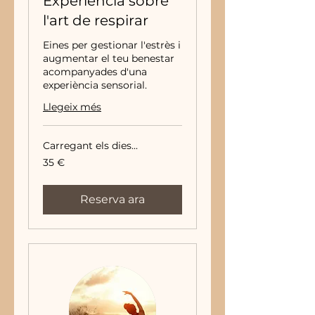
Experiència sobre
l'art de respirar
Eines per gestionar l'estrès i
augmentar el teu benestar
acompanyades d'una
experiència sensorial.
Llegeix més
Carregant els dies...
35
35 €
euros
Reserva ara