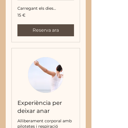
Carregant els dies...
15
15 €
euros
Reserva ara
Experiència per
deixar anar
Alliberament corporal amb
pilotetes i respiració