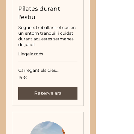
Pilates durant
l'estiu
Segueix treballant el cos en
un entorn tranquil i cuidat
durant aquestes setmanes
de juliol.
Llegeix més
Carregant els dies...
15
15 €
euros
Reserva ara