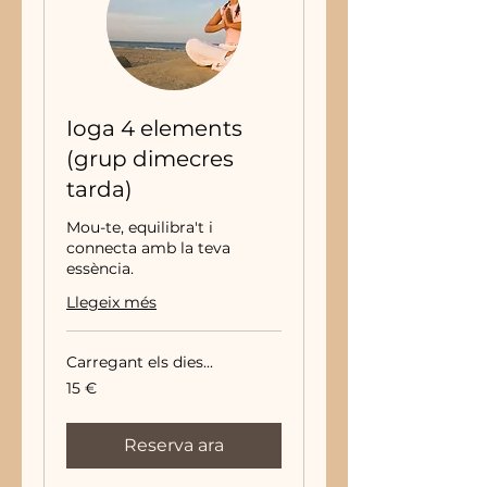
Ioga 4 elements
(grup dimecres
tarda)
Mou-te, equilibra't i
connecta amb la teva
essència.
Llegeix més
Carregant els dies...
15
15 €
euros
Reserva ara