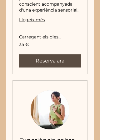
conscient acompanyada
d'una experiència sensorial.
Llegeix més
Carregant els dies...
35
35 €
euros
Reserva ara