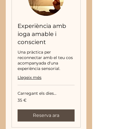
Experiència amb
ioga amable i
conscient
Una pràctica per
reconnectar amb el teu cos
acompanyada d'una
experiència sensorial.
Llegeix més
Carregant els dies...
35
35 €
euros
Reserva ara