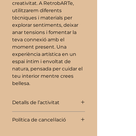
creativitat. A RetrobARTe,
utilitzarem diferents
tècniques i materials per
explorar sentiments, deixar
anar tensions i fomentar la
teva connexió amb el
moment present. Una
experiència artística en un
espai íntim i envoltat de
natura, pensada per cuidar el
teu interior mentre crees
bellesa.
Detalls de l’activitat
L’activitat té una durada de 1’5
Política de cancel·lació
hores.
No cal tenir coneixements
Pots cancel·lar la teva inscripció
artístics previs.