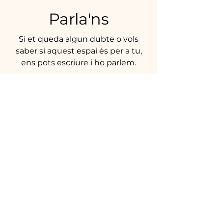
Parla'ns
Si et queda algun dubte o vols
saber si aquest espai és per a tu,
ens pots escriure i ho parlem.
Nom i cognoms
*
Correu electrònic
*
Telèfon
Missatge
*