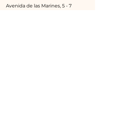
Avenida de las Marines, 5 - 7
Sant Cugat del Vallès (Mirasol)
Correo electrónico
*
Suscribirme
Quiero suscribirme al 
boletín de La Pérgola de 
Bambú
*
Aviso legal
Política de privacidad
Política de galletas (cookies)
Condiciones generales de contratación