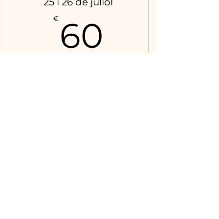
25 i 26 de juliol
60€
€
60
Ideal si vols venir a fer la sessió de
dissabte 25 al matí i dissabte 26 a la
tarda.
Válido por un mes
Comprar ahora
La Pérgola de Bambú
673 563 301
hola@lapergoladebambu.com