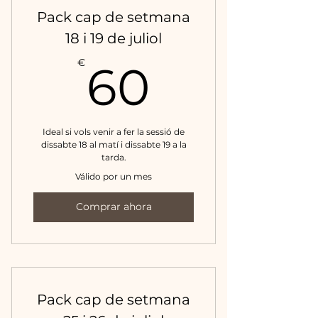
Pack cap de setmana
18 i 19 de juliol
60€
€
60
Ideal si vols venir a fer la sessió de
dissabte 18 al matí i dissabte 19 a la
tarda.
Válido por un mes
Comprar ahora
Pack cap de setmana