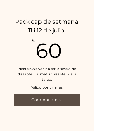
Pack cap de setmana
11 i 12 de juliol
60€
€
60
Ideal si vols venir a fer la sessió de
dissabte 11 al matí i dissabte 12 a la
tarda.
Válido por un mes
Comprar ahora